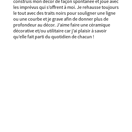
construis mon décor de façon spontanée et joue avec
les imprévus qui s’offrent à moi. Je rehausse toujours
le tout avec des traits noirs pour souligner une ligne
ou une courbe et je grave afin de donner plus de
profondeur au décor. J’aime faire une céramique
décorative et/ou utilitaire car j’ai plaisir à savoir
qu’elle fait parti du quotidien de chacun !
63122 Saint-Genès-Champanelle
ameliegriffon.ceramique@yahoo.com
0608144771
Association membre du
Collectif
National des céramistes
et
d'
Ateliers d'Art de France
connexion
mot de passe oublié ?